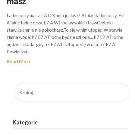
masz
Ładne oczy masz – A D Komu je dasz? ATakie ładne oczy, E7
ATakie ładne oczy. E7 A Wśród wysokich trawGłęboki
staw;Jak mnie nie pokochasz,To się w nim utopię! W stawie
zimna woda; h7 E7 ATrochę będzie szkoda… h7 E7 ATrochę
będzie szkoda, gdy h7 E7 A fisUtopię się w nim. h7 E7 A
Powiedzże…
Read More
SZUKAJ:
Kategorie