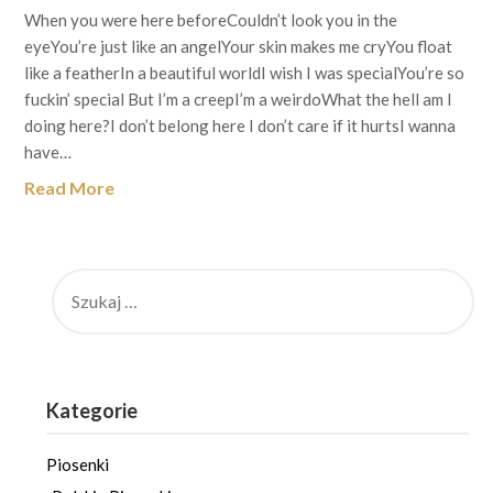
When you were here beforeCouldn’t look you in the
eyeYou’re just like an angelYour skin makes me cryYou float
like a featherIn a beautiful worldI wish I was specialYou’re so
fuckin’ special But I’m a creepI’m a weirdoWhat the hell am I
doing here?I don’t belong here I don’t care if it hurtsI wanna
have…
Read More
SZUKAJ:
Kategorie
Piosenki