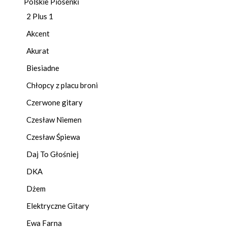
Polskie Piosenki
2 Plus 1
Akcent
Akurat
Biesiadne
Chłopcy z placu broni
Czerwone gitary
Czesław Niemen
Czesław Śpiewa
Daj To Głośniej
DKA
Dżem
Elektryczne Gitary
Ewa Farna