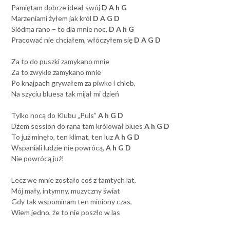
Pamiętam dobrze ideał swój
D A h G
Marzeniami żyłem jak król
D A G D
Siódma rano – to dla mnie noc,
D A h G
Pracować nie chciałem, włóczyłem się
D A G D
Za to do puszki zamykano mnie
Za to zwykle zamykano mnie
Po knajpach grywałem za piwko i chleb,
Na szyciu bluesa tak mijał mi dzień
Tylko nocą do Klubu „Puls”
A h G D
Dżem session do rana tam królował blues
A h G D
To już minęło, ten klimat, ten luz
A h G D
Wspaniali ludzie nie powrócą,
A h G D
Nie powrócą już!
Lecz we mnie zostało coś z tamtych lat,
Mój mały, intymny, muzyczny świat
Gdy tak wspominam ten miniony czas,
Wiem jedno, że to nie poszło w las