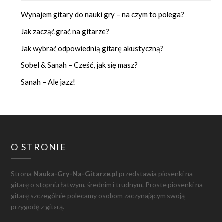
Wynajem gitary do nauki gry – na czym to polega?
Jak zacząć grać na gitarze?
Jak wybrać odpowiednią gitarę akustyczną?
Sobel & Sanah – Cześć, jak się masz?
Sanah – Ale jazz!
O STRONIE
Strona
Nauka-Gry-Na-Gitarze.pl
przedstawia piosenki na
gitarę o stopniu łatwym, średnim i trudnym. Proste piosenki na
gitarę szczególnie polecamy osobom zaczynającym swoją
przygodę z gitarą.