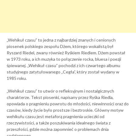
„Wehikuł czasu” to jedna z najbardziej znanych i cenionych
piosenek polskiego zespołu Dżem, którego wokalistą był
Ryszard Riedel, zwany również Ryśkiem Riedlem. Dżem powstał
w 1973 roku, a ich muzyka to połączenie rocka, bluesa i poezji
śpiewanej. „Wehikuł czasu” pochodzi z ich czwartego albumu
studyjnego zatytułowanego „Cegła”, który został wydany w
1985 roku.
„Wehikuł czasu” to utwór o refleksyjnym i nostalgicznych
charakterze. Tekst piosenki, napisany przez Ryśka Riedla,
opowiada o pragnieniu powrotu do młodości, niewinności oraz do
czasów, kiedy życie było prostsze i beztroskie. Główny motyw
wehikułu czasu jest metaforą pragnienia ucieczki od
rzeczywistości, a także poszukiwania idealnego świata z
przeszłości, gdzie można zapomnieć o problemach dnia
codziennego.