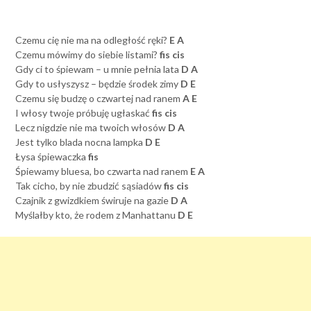
Czemu cię nie ma na odległość ręki?
E A
Czemu mówimy do siebie listami?
fis cis
Gdy ci to śpiewam – u mnie pełnia lata
D A
Gdy to usłyszysz – będzie środek zimy
D E
Czemu się budzę o czwartej nad ranem
A E
I włosy twoje próbuję ugłaskać
fis cis
Lecz nigdzie nie ma twoich włosów
D A
Jest tylko blada nocna lampka
D E
Łysa śpiewaczka
fis
Śpiewamy bluesa, bo czwarta nad ranem
E A
Tak cicho, by nie zbudzić sąsiadów
fis cis
Czajnik z gwizdkiem świruje na gazie
D A
Myślałby kto, że rodem z Manhattanu
D E