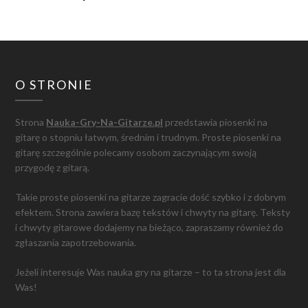
O STRONIE
Strona
Nauka-Gry-Na-Gitarze.pl
przedstawia piosenki na
gitarę o stopniu łatwym, średnim i trudnym. Proste piosenki na
gitarę szczególnie polecamy osobom zaczynającym swoją
przygodę z gitarą.
Takie proste piosenki na gitarze zagracie dość szybko i z dobrym
efektem. Strona zawiera bazę tekstów i chwyty na gitarę. Teksty
i chwyty gitarowe dodajemy na bieżąco, zapraszamy również do
zgłaszania zapotrzebowania.
Jeżeli interesuje Was nauka gry na gitarze – to ta strona jest dla
Was!