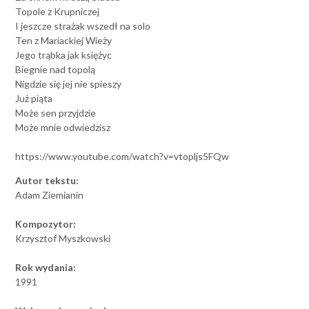
Topole z Krupniczej
I jeszcze strażak wszedł na solo
Ten z Mariackiej Wieży
Jego trąbka jak księżyc
Biegnie nad topolą
Nigdzie się jej nie spieszy
Już piąta
Może sen przyjdzie
Może mnie odwiedzisz
https://www.youtube.com/watch?v=vtopljs5FQw
Autor tekstu:
Adam Ziemianin
Kompozytor:
Krzysztof Myszkowski
Rok wydania:
1991