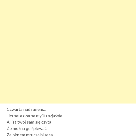
Czwarta nad ranem…
Herbata czarna myśli rozjaśnia
A list twój sam się czyta
Że można go śpiewać
Za oknem mruczą bluesa